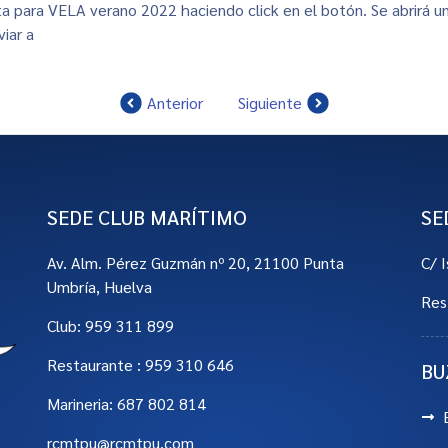
ta para VELA verano 2022 haciendo click en el botón. Se abrirá u
viar a
gestionsocios@rcmtpu.com
Anterior
Siguiente
SEDE CLUB MARÍTIMO
SE
Av. Alm. Pérez Guzmán nº 20, 21100 Punta
C/ 
Umbría, Huelva
Res
Club: 959 311 899
Restaurante : 959 310 646
BU
Marineria: 687 802 814
rcmtpu@rcmtpu.com