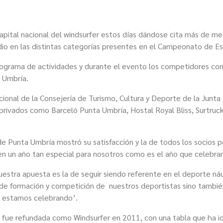
pital nacional del windsurfer estos días dándose cita más de
med
dio en las distintas categorías presentes en el Campeonato de E
ograma de actividades
y
durante el evento los competidores com
 Umbría.
onal de la Consejería de Turismo, Cultura y Deporte de la Junta d
privados como Barceló Punta Umbría, Hostal Royal Bliss, Surtru
 de Punta Umbría mostró su satisfacción
y la de todos los socios
p
en un año tan especial para nosotros como es el año que celebra
uestra apuesta es la de seguir
siendo referente en el deporte ná
 de formación y competición de nuestros deportistas sino tambié
e estamos celebrando’.
0, fue refundada como Windsurfer en 2011, con una tabla que ha 