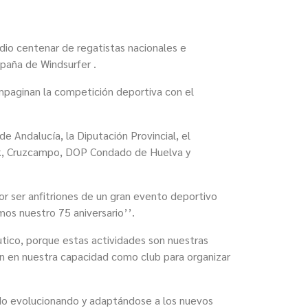
io centenar de regatistas
nacionales e
spaña de Windsurfer
.
paginan la competición deportiva con el
e Andalucía, la Diputación Provincial, el
ck, Cruzcampo, DOP Condado de Huelva y
or ser anfitriones de un gran evento deportivo
mos nuestro 75 aniversario
’
’.
utico, porque estas actividades
son nuestras
n en nuestra capacidad como club para organizar
ido evolucionando y adaptándose a los nuevos