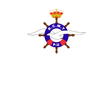
INICIO
EL
El RCMTPU aco