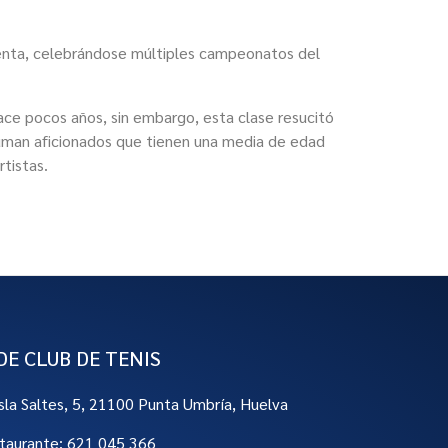
henta, celebrándose múltiples campeonatos del
ace pocos años, sin embargo, esta clase resucitó
suman aficionados que tienen una media de edad
tistas.
DE CLUB DE TENIS
Isla Saltes, 5, 21100 Punta Umbría, Huelva
taurante: 621 045 366