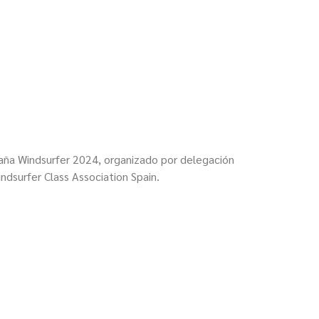
aña W
i
ndsurfer 2024, organizado por delegación
indsurfer Class Association Spain
.