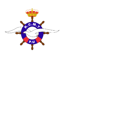
Discreto estreno de los
onubenses en el Conde Godó
de Vela